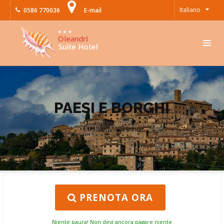
Italiano
0586 770036
E-mail
PAESI E BORGHI
Casale Marittimo
PRENOTA ORA
Niente paura! Non devi ancora pagare niente