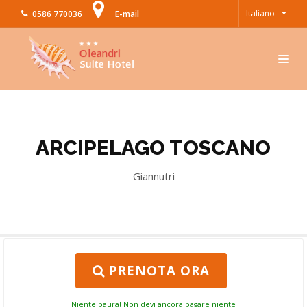
Italiano
0586 770036
E-mail
ARCIPELAGO TOSCANO
Giannutri
PRENOTA ORA
Niente paura! Non devi ancora pagare niente