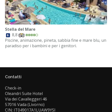
Stella del Mare
8,8
Piscine, animazione, pineta, sabbia fine e mare blu, un
paradiso per i bambini e per i genitori.
Contatti
Check-in
Oleandri Suite Hotel
Via dei Cavalleggeri 46
57016 Vada (Livorno)
CIN: IT049017A1LUAW9YSI